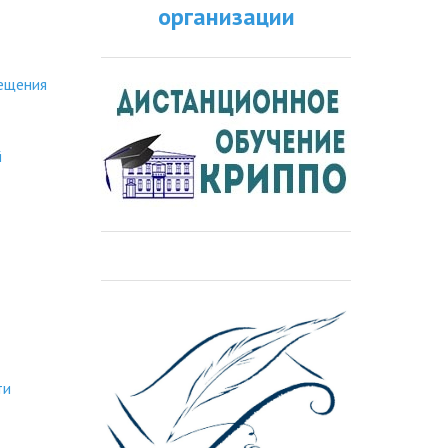
организации
вещения
й
ти