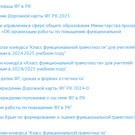
 повыш ФГ в РК
нии Дорожной карты ФГ РК 2025
и управления в сфере общего образования Министерства прос
0 «Об организации работы по повышению функциональной
ах конкурса "Класс функциональной грамотности" для учителе
ым в 2024.2025 учебном году"
 конкурса «Класс функциональной грамотности» для учителей
рым в 2024/2025 учебном году"
елях ФГ, сроках и формах отчетности"
верждении Дорожной карты ФГ РК 2024-0
ерждении положения о системе ФГ в РК
ии работы по повышению ФГ в РК"
ки Крым по формированию и оценке функциональной грамотнос
нии конкурса "Класс функциональной грамотности"