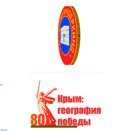
ти
ства