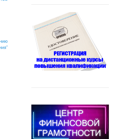
ению
ния"