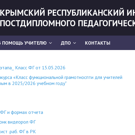
КРЫМСКИЙ РЕСПУБЛИКАНСКИЙ И
ПОСТДИПЛОМНОГО ПЕДАГОГИЧЕС
В ПОМОЩЬ УЧИТЕЛЮ
ДПО
КОНТАКТЫ
этапа_ Класс ФГ от 15.05.2026
нкурса «Класс функциональной rрамотноспти для учителей
рым в 2025/2026 учебном году"
 ФГ и формах отчета
онк видеорол ФГ
ст .раб. ФГ в РК