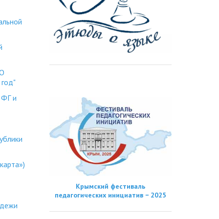
альной
й
ПО
 год"
 ФГ и
ублики
карта»)
Крымский фестиваль
педагогических инициатив − 2025
одежи