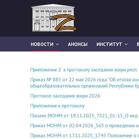
НОВОСТИ
АНОНСЫ
ИНСТИТУТ
Приложение 2 к протоколу заседания жюри респ. 
Приказ № 885 от 22 мая 2026 года "Об итогах ко
общеобразовательных организаuий Республики К
Протокол заседания жюри 2026
Приложение к протоколу
Письмо МОНМ от 19.11.2025_7321_01-15_О нед
Приказ МОНМ от 02.04.2026_563 о проведении к
Приказ МОНМ от 17.11.2025_1745 Положение о си