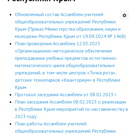
Будни института
Обновленный состав Ассамблеи учителей
общеобразовательных учреждений Республики
АНОНСЫ
Крым (Приказ Министерства образования, науки и
молодежи Республики Крым от 19.09.2024 № 1468)
ИНСТИТУТ
План проведения Ассамблеи 12.05.2023
«Организационно-методическое обеспечение
Противодействие коррупции
преподавания учебных предметов естественно-
математического цикла общеобразовательных
В ПОМОЩЬ УЧИТЕЛЮ
учреждений, в том числе центров «Точка рота»,
детских технопарков «Кванториум» в Республике
Организация УВП
Крым
ГИА
Протокол заседания Ассамблеи от 08.02.2023 г.
План заседания Ассамблеи 08.02.2023 о реализации
Карта ГИА РК
в Республике Крым мероприятий по наставничеству в
2023 году
Советуем прочитать
План работы Ассамблеи учителей
Готовимся к новому учебному году 2026-2027
общеобразовательных учреждений Республики