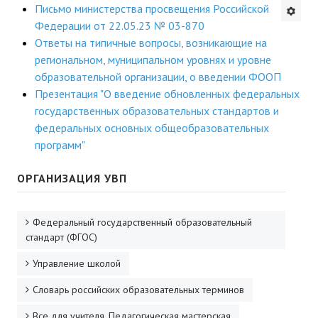
Письмо министерства просвещения Российской
Будни института
Федерации от 22.05.23 № 03-870
Ответы на типичные вопросы, возникающие на
АНОНСЫ
региональном, муниципальном уровнях и уровне
образовательной организации, о введении ФООП
ИНСТИТУТ
Презентация "О введение обновленных федеральных
государственных образовательных стандартов и
Противодействие коррупции
федеральных основных общеобразовательных
программ"
В ПОМОЩЬ УЧИТЕЛЮ
ОРГАНИЗАЦИЯ УВП
Организация УВП
ГИА
Федеральный государственный образовательный
стандарт (ФГОС)
Карта ГИА РК
Управление школой
Советуем прочитать
Словарь российских образовательных терминов
Готовимся к новому учебному году 2026-2027
Все для учителя. Педагогическая мастерская