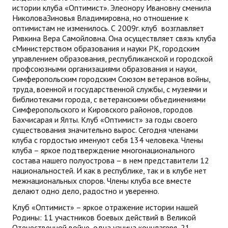
истории клуба «Оптимист». Элеонору Ивановну сменила
НиколоваЗиновья Владимировна, но отношение к
оптимистам не изменилось. С 2009г. клуб возглавляет
Ривкина Вера Самойловна. Она осуществляет связь клуба
cМинистерством образования и науки РК, городским
управлением образования, республиканской и городской
профсоюзными организациями образования и науки,
Симферопольским городским Союзом ветеранов войны,
труда, военной и государственной службы, с музеями и
библиотеками города, с ветеранскими объединениями
Симферопольского и Кировского районов, городов
Бахчисарая и Ялты. Клуб «Оптимист» за годы своего
существования значительно вырос. Сегодня членами
клуба с гордостью именуют себя 134 человека. Члены
клуба – яркое подтверждение многонационального
состава нашего полуострова – в нем представители 12
национальностей. И как в республике, так и в клубе нет
межнациональных споров. Члены клуба все вместе
делают одно дело, радостно и уверенно.
Клуб «Оптимист» – яркое отражение истории нашей
Родины: 11 участников боевых действий в Великой
Отечественной войне, одна узница концлагеря, 21 –