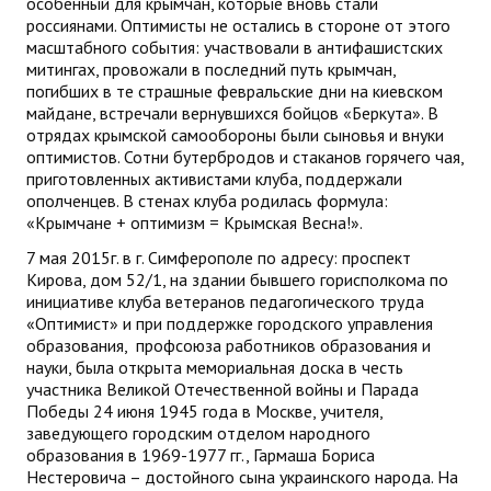
особенный для крымчан, которые вновь стали
россиянами. Оптимисты не остались в стороне от этого
масштабного события: участвовали в антифашистских
митингах, провожали в последний путь крымчан,
погибших в те страшные февральские дни на киевском
майдане, встречали вернувшихся бойцов «Беркута». В
отрядах крымской самообороны были сыновья и внуки
оптимистов. Сотни бутербродов и стаканов горячего чая,
приготовленных активистами клуба, поддержали
ополченцев. В стенах клуба родилась формула:
«Крымчане + оптимизм = Крымская Весна!».
7 мая 2015г. в г. Симферополе по адресу: проспект
Кирова, дом 52/1, на здании бывшего горисполкома по
инициативе клуба ветеранов педагогического труда
«Оптимист» и при поддержке городского управления
образования, профсоюза работников образования и
науки, была открыта мемориальная доска в честь
участника Великой Отечественной войны и Парада
Победы 24 июня 1945 года в Москве, учителя,
заведующего городским отделом народного
образования в 1969-1977 гг., Гармаша Бориса
Нестеровича – достойного сына украинского народа. На