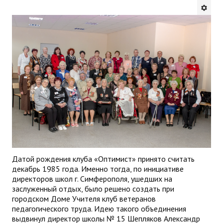
Будни института
АНОНСЫ
ИНСТИТУТ
Противодействие коррупции
В ПОМОЩЬ УЧИТЕЛЮ
Организация УВП
ГИА
Датой рождения клуба «Оптимист» принято считать
декабрь 1985 года. Именно тогда, по инициативе
Карта ГИА РК
директоров школ г. Симферополя, ушедших на
заслуженный отдых, было решено создать при
Советуем прочитать
городском Доме Учителя клуб ветеранов
педагогического труда. Идею такого объединения
Готовимся к новому учебному году 2026-2027
выдвинул директор школы № 15 Шепляков Александр