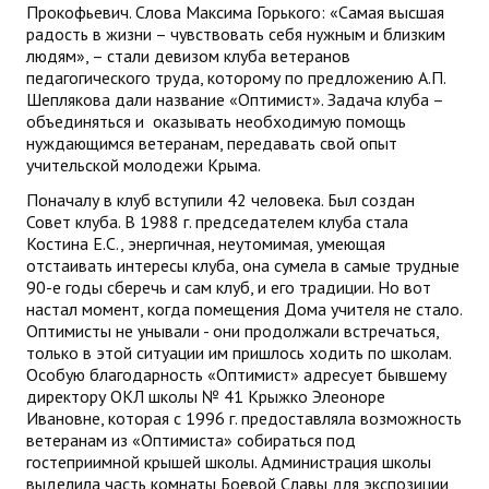
Прокофьевич. Слова Максима Горького: «Самая высшая
ДПО
радость в жизни – чувствовать себя нужным и близким
людям», – стали девизом клуба ветеранов
педагогического труда, которому по предложению А.П.
Профессиональная переподготовка
Шеплякова дали название «Оптимист». Задача клуба –
объединяться и оказывать необходимую помощь
Повышение квалификации
нуждающимся ветеранам, передавать свой опыт
учительской молодежи Крыма.
КОНТАКТЫ
Поначалу в клуб вступили 42 человека. Был создан
Совет клуба. В 1988 г. председателем клуба стала
Костина Е.С., энергичная, неутомимая, умеющая
отстаивать интересы клуба, она сумела в самые трудные
90-е годы сберечь и сам клуб, и его традиции. Но вот
настал момент, когда помещения Дома учителя не стало.
Оптимисты не унывали - они продолжали встречаться,
только в этой ситуации им пришлось ходить по школам.
Особую благодарность «Оптимист» адресует бывшему
директору ОКЛ школы № 41 Крыжко Элеоноре
Ивановне, которая с 1996 г. предоставляла возможность
ветеранам из «Оптимиста» собираться под
гостеприимной крышей школы. Администрация школы
выделила часть комнаты Боевой Славы для экспозиции