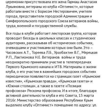
церемонии присутствовала его жена Гармаш Анастасия
Лукьяновна, ветераны из клуба «Оптимист», которые
работали вместе с Борисом Нестеровичем, учителя
города, представители городской Администрации и
Симферопольского городского Союза ветеранов войны,
труда, военной и государственной службы.
Все годы в клубе работает лекторская группа, которая
проводит беседы в школьных классах и студенческих
аудиториях, рассказывая об исторических событиях,
очевидцами и участниками которых они были. Это –
Часовских А.Т., Тореева Л.Б., Уразбахтин В.Г., Мерецкая
Р.П., Лактионова Н.Е. Ветеранов войны и труда
неоднократно принимали участие в телепередачах
Первого Крымского канала и ИТВ. Материалы о жизни
клуба, о его участии в важнейших городских событиях
периодически появляются на страницах газет «Крымские
известия», «Крымская правда», «Крымская газета» и
«Южная столица», а также в газете «Позиция
профсоюза» Рескома профсоюза. И в итоге, благодаря
активной деятельности клуба и его Совета, 15 марта
2016г. Министерство образования Республики Крым
выделило клубу «Оптимист» помещение по адресу: ул.