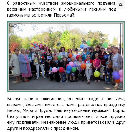
С радостным чувством эмоционального подъема,
весенним настроением и любимыми песнями под
Будни института
гармонь мы встретили Первомай.
АНОНСЫ
ИНСТИТУТ
Противодействие коррупции
В ПОМОЩЬ УЧИТЕЛЮ
Организация УВП
ГИА
Вокруг царило оживление, веселые люди с цветами,
Карта ГИА РК
шарами, флагами вместе с нами радовались празднику
Весны, Мира и Труда. Наш неугомонный музыкант Борис
Советуем прочитать
без устали играл мелодии прошлых лет, и все дружно
ему подпевали. Незнакомые люди приветствовали друг
Готовимся к новому учебному году 2026-2027
друга и поздравляли с праздником.