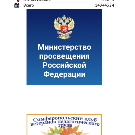
Всего
14944324