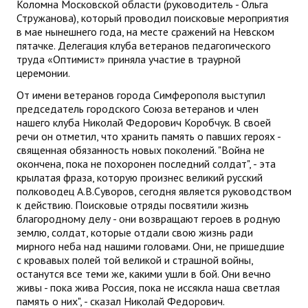
Коломна Московской области (руководитель - Ольга
ДПО
Стружанова), который проводил поисковые мероприятия
в мае нынешнего года, на месте сражений на Невском
пятачке. Делегация клуба ветеранов педагогического
Профессиональная переподготовка
труда «Оптимист» приняла участие в траурной
церемонии.
Повышение квалификации
От имени ветеранов города Симферополя выступил
КОНТАКТЫ
председатель городского Союза ветеранов и член
нашего клуба Николай Федорович Коробчук. В своей
речи он отметил, что хранить память о павших героях -
священная обязанность новых поколений. "Война не
окончена, пока не похоронен последний солдат", - эта
крылатая фраза, которую произнес великий русский
полководец А.В.Суворов, сегодня является руководством
к действию. Поисковые отряды посвятили жизнь
благородному делу - они возвращают героев в родную
землю, солдат, которые отдали свою жизнь ради
мирного неба над нашими головами. Они, не пришедшие
с кровавых полей той великой и страшной войны,
останутся все теми же, какими ушли в бой. Они вечно
живы - пока жива Россия, пока не иссякла наша светлая
память о них", - сказал Николай Федорович.