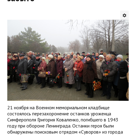
Будни института
АНОНСЫ
ИНСТИТУТ
Противодействие коррупции
В ПОМОЩЬ УЧИТЕЛЮ
Организация УВП
ГИА
Карта ГИА РК
21 ноября на Военном мемориальном кладбище
состоялось перезахоронение останков уроженца
Советуем прочитать
Симферополя Григория Коваленко, погибшего в 1943
году при обороне Ленинграда. Останки героя были
Готовимся к новому учебному году 2026-2027
обнаружены поисковым отрядом «Суворов» из города