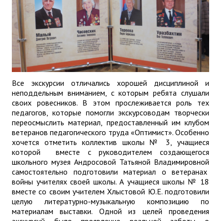
ДПО
Профессиональная переподготовка
Повышение квалификации
КОНТАКТЫ
Все экскурсии отличались хорошей дисциплиной и
неподдельным вниманием, с которым ребята слушали
своих ровесников. В этом прослеживается роль тех
педагогов, которые помогли экскурсоводам творчески
переосмыслить материал, предоставленный им клубом
ветеранов педагогического труда «Оптимист». Особенно
хочется отметить коллектив школы № 3, учащиеся
которой вместе с руководителем создающегося
школьного музея Андросовой Татьяной Владимировной
самостоятельно подготовили материал о ветеранах
войны учителях своей школы. А учащиеся школы № 18
вместе со своим учителем Хлыстовой Ю.Е. подготовили
целую литературно-музыкальную композицию по
материалам выставки. Одной из целей проведения
экскурсий было проявление реальной заботы о