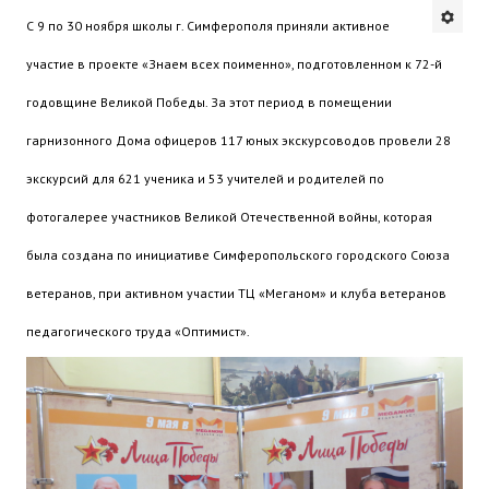
С 9 по 30 ноября школы г. Симферополя приняли активное
Будни института
участие в проекте «Знаем всех поименно», подготовленном к 72-й
АНОНСЫ
годовщине Великой Победы. За этот период в помещении
ИНСТИТУТ
гарнизонного Дома офицеров 117 юных экскурсоводов провели 28
экскурсий для 621 ученика и 53 учителей и родителей по
Противодействие коррупции
фотогалерее участников Великой Отечественной войны, которая
В ПОМОЩЬ УЧИТЕЛЮ
была создана по инициативе Симферопольского городского Союза
Организация УВП
ветеранов, при активном участии ТЦ «Меганом» и клуба ветеранов
ГИА
педагогического труда «Оптимист».
Карта ГИА РК
Советуем прочитать
Готовимся к новому учебному году 2026-2027