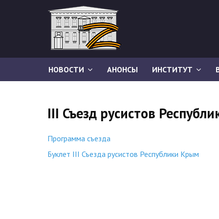
НОВОСТИ
АНОНСЫ
ИНСТИТУТ
III Съезд русистов Республ
Программа съезда
Буклет III Съезда русистов Республики Крым