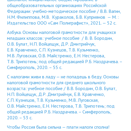
общеобразовательных организациях Российской
Федерации: учебно-методическое пособие / В.В. Вагин,
Н.М. Филиппова, М.В. Кураколов, Б.В. Куприянов — М. :
Издательство ООО «Сам Полиграфист», 2021. — 52 с.
Азбука. Основы налоговой грамотности для учащихся
младших классов: учебное пособие / В. В. Бородин,
О.В. Булат, Н.П. Войцещук, Д.Р. Дмитрийчук,
Е.В. Кравченко, С.П. Кузнецов, Т.В. Кузьменко,
М.В. Луговская, О.В. Майстренко, Е.Н. Нестерова,
Т.В. Трипотень; под общей редакцией Р.Б. Наздрачева. –
Симферополь, 2020. – 55 с.
С налогами живи в ладу — не попадешь в беду. Основы
налоговой грамотности для среднего школьного
возраста: учебное пособие
/ В.В. Бородин, О.В. Булат,
Н.П. Войцещук, Д.Р. Дмитрийчук, Е.В. Кравченко,
С.П. Кузнецов, Т.В. Кузьменко, М.В. Луговская,
О.В. Майстренко, Е.Н. Нестерова, Т.В. Трипотень; под
общей редакцией Р.Б. Наздрачева. – Симферополь,
2020. – 53 с.
Чтобы Россия была сильна — плати налоги сполна!