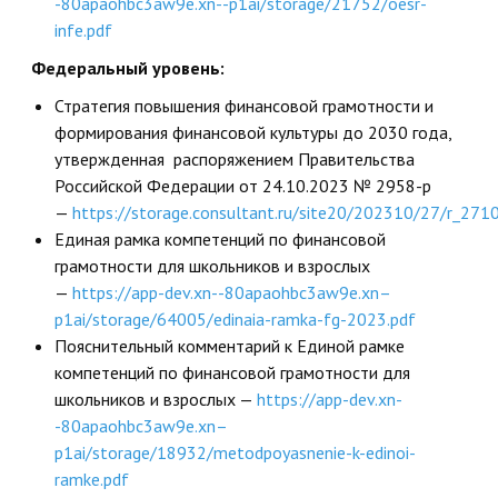
-80apaohbc3aw9e.xn--p1ai/storage/21752/oesr-
ДПО
infe.pdf
Федеральный уровень:
Профессиональная переподготовка
Стратегия повышения финансовой грамотности и
Повышение квалификации
формирования финансовой культуры до 2030 года,
утвержденная распоряжением Правительства
КОНТАКТЫ
Российской Федерации от 24.10.2023 № 2958-р
—
https://storage.consultant.ru/site20/202310/27/r_27
Единая рамка компетенций по финансовой
грамотности для школьников и взрослых
—
https://app-dev.xn--80apaohbc3aw9e.xn–
p1ai/storage/64005/edinaia-ramka-fg-2023.pdf
Пояснительный комментарий к Единой рамке
компетенций по финансовой грамотности для
школьников и взрослых —
https://app-dev.xn-
-80apaohbc3aw9e.xn–
p1ai/storage/18932/metodpoyasnenie-k-edinoi-
ramke.pdf