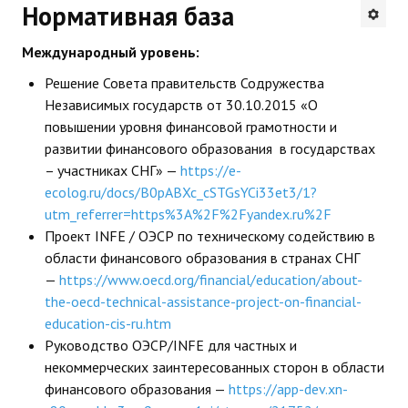
Нормативная база
Будни института
Международный уровень:
АНОНСЫ
Решение Совета правительств Содружества
Независимых государств от 30.10.2015 «О
ИНСТИТУТ
повышении уровня финансовой грамотности и
развитии финансового образования в государствах
Противодействие коррупции
– участниках СНГ» —
https://e-
ecolog.ru/docs/B0pABXc_cSTGsYCi33et3/1?
В ПОМОЩЬ УЧИТЕЛЮ
utm_referrer=https%3A%2F%2Fyandex.ru%2F
Проект INFE / ОЭСР по техническому содействию в
Организация УВП
области финансового образования в странах СНГ
ГИА
—
https://www.oecd.org/financial/education/about-
the-oecd-technical-assistance-project-on-financial-
Карта ГИА РК
education-cis-ru.htm
Руководство ОЭСР/INFE для частных и
Советуем прочитать
некоммерческих заинтересованных сторон в области
финансового образования —
https://app-dev.xn-
Готовимся к новому учебному году 2026-2027