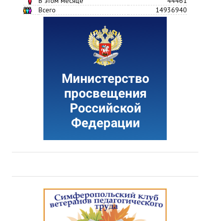
В этом месяце
44461
Всего
14936940