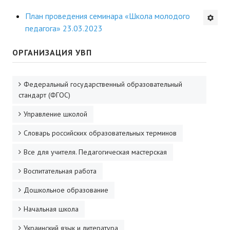
Будни института
План проведения семинара «Школа молодого
педагога» 23.03.2023
АНОНСЫ
ОРГАНИЗАЦИЯ УВП
ИНСТИТУТ
Федеральный государственный образовательный
Противодействие коррупции
стандарт (ФГОС)
В ПОМОЩЬ УЧИТЕЛЮ
Управление школой
Словарь российских образовательных терминов
Организация УВП
Все для учителя. Педагогическая мастерская
ГИА
Воспитательная работа
Карта ГИА РК
Дошкольное образование
Советуем прочитать
Начальная школа
Готовимся к новому учебному году 2026-2027
Украинский язык и литература