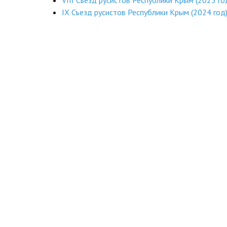
VIII Съезд русистов Республики Крым (2023 го
IX Съезд русистов Республики Крым (2024 год