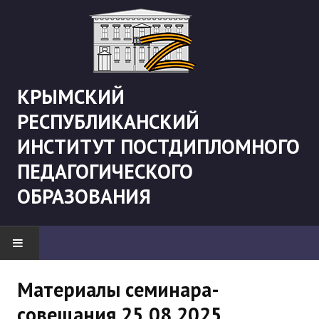
КРЫМСКИЙ
РЕСПУБЛИКАНСКИЙ
ИНСТИТУТ ПОСТДИПЛОМНОГО
ПЕДАГОГИЧЕСКОГО
ОБРАЗОВАНИЯ
НОВОСТИ
Материалы семинара-
совещания 25.08.2025
"Боевая" русистика