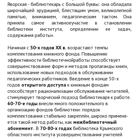
Яворская - библиотекарь с большой буквы: она обладала
ДПО
широчайшей эрудицией, блестящим умом, великолепной
памятью, вниманием, педагогическим тактом. Она
Профессиональная переподготовка
приняла самое активноеучастие в становлении
библиотеки института, определении ее задач,
содержания работы».
Повышение квалификации
Начиная с
50-х годов XX в.
возрастают темпы
КОНТАКТЫ
комплектования книжного фонда. Повышению
эффективности библиотечнойработы способствует
совершенствование форм и методов пропаганды книги,
использование новых подходов в обслуживании
педагогических работников. Введение в конце 50-х
годов
открытого доступа
к книжным фондам
способствует рационализации обслуживания читателей,
стимулирует творческий подход библиотекаря к работе.
60-70-е годы
внесли много положительного в
организацию фондов библиотеки: порядок
комплектования стабильно закреплён, широко применя­
ется такой метод работы, как
межбиблиотечный
абонемент.
В
70-80-х годах
библиотека Крымского
областного института усовершенствования учителей