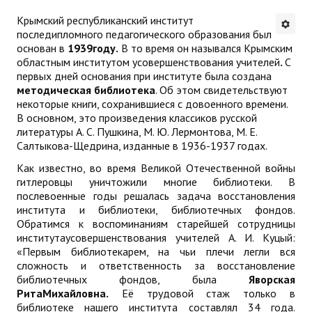
Крымский республиканский институт
Будни института
последипломного педагогического образования был
основан в
1939году.
В то время он назывался Крымским
АНОНСЫ
областным институтом усовершенствования учителей
.
С
первых дней основания при институте была создана
ИНСТИТУТ
методическая библиотека
. Об этом свидетельствуют
некоторые книги, сохранившиеся с довоенного времени.
В основном, это произведения классиков русской
Противодействие коррупции
литературы А. С. Пушкина, М. Ю. Лермонтова, М. Е.
Салтыкова-Щедрина, изданные в 1936-1937 годах.
В ПОМОЩЬ УЧИТЕЛЮ
Как известно, во время Великой Отечественной войны
гитлеровцы уничтожили многие библиотеки. В
Организация УВП
послевоенные годы решалась задача восстановления
института и библиотеки, библиотечных фондов.
ГИА
Обратимся к воспоминаниям старейшей сотрудницы
институтаусовершенствования учителей А. И. Куцый:
Карта ГИА РК
«Первым библиотекарем, на чьи плечи легли вся
сложность и ответственность за восстановление
Советуем прочитать
библиотечных фондов, была
Яворская
РитаМихайловна.
Её трудовой стаж только в
Готовимся к новому учебному году 2026-2027
библиотеке нашего института составлял 34 года.