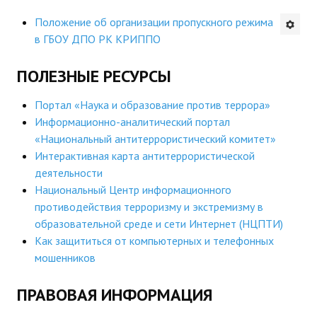
Будни института
Положение об организации пропускного режима
в ГБОУ ДПО РК КРИППО
АНОНСЫ
ПОЛЕЗНЫЕ РЕСУРСЫ
ИНСТИТУТ
Портал «Наука и образование против террора»
Противодействие коррупции
Информационно-аналитический портал
«Национальный антитеррористический комитет»
В ПОМОЩЬ УЧИТЕЛЮ
Интерактивная карта антитеррористической
деятельности
Организация УВП
Национальный Центр информационного
противодействия терроризму и экстремизму в
ГИА
образовательной среде и сети Интернет (НЦПТИ)
Как защититься от компьютерных и телефонных
Карта ГИА РК
мошенников
Советуем прочитать
ПРАВОВАЯ ИНФОРМАЦИЯ
Готовимся к новому учебному году 2026-2027