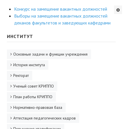
Будни института
Конкурс на замещение вакантных должностей
Выборы на замещение вакантных должностей
АНОНСЫ
деканов факультетов и заведующих кафедрами
ИНСТИТУТ
ИНСТИТУТ
Противодействие коррупции
Основные задачи и функции учреждения
В ПОМОЩЬ УЧИТЕЛЮ
История института
Ректорат
Организация УВП
Ученый совет КРИППО
ГИА
План работы КРИППО
Карта ГИА РК
Нормативно-правовая база
Советуем прочитать
Аттестация педагогических кадров
Готовимся к новому учебному году 2026-2027
Повышение квалификации