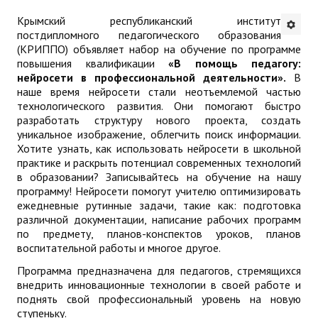
Крымский республиканский институт
Будни института
постдипломного педагогического образования
(КРИППО) объявляет набор на обучение по программе
АНОНСЫ
повышения квалификации
«В помощь педагогу:
нейросети в профессиональной деятельности».
В
ИНСТИТУТ
наше время нейросети стали неотъемлемой частью
технологического развития. Они помогают быстро
разработать структуру нового проекта, создать
Противодействие коррупции
уникальное изображение, облегчить поиск информации.
Хотите узнать, как использовать нейросети в школьной
В ПОМОЩЬ УЧИТЕЛЮ
практике и раскрыть потенциал современных технологий
в образовании? Записывайтесь на обучение на нашу
Организация УВП
программу! Нейросети помогут учителю оптимизировать
ежедневные рутинные задачи, такие как: подготовка
ГИА
различной документации, написание рабочих программ
по предмету, планов-конспектов уроков, планов
Карта ГИА РК
воспитательной работы и многое другое.
Программа предназначена для педагогов, стремящихся
Советуем прочитать
внедрить инновационные технологии в своей работе и
поднять свой профессиональный уровень на новую
Готовимся к новому учебному году 2026-2027
ступеньку.