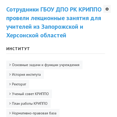
Сотрудники ГБОУ ДПО РК КРИППО
Будни института
провели лекционные занятия для
АНОНСЫ
учителей из Запорожской и
ИНСТИТУТ
Херсонской областей
Противодействие коррупции
ИНСТИТУТ
В ПОМОЩЬ УЧИТЕЛЮ
Основные задачи и функции учреждения
Организация УВП
История института
ГИА
Ректорат
Карта ГИА РК
Ученый совет КРИППО
Советуем прочитать
План работы КРИППО
Готовимся к новому учебному году 2026-2027
Нормативно-правовая база