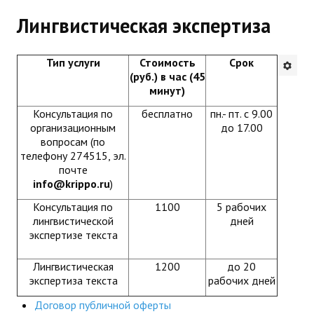
Лингвистическая экспертиза
Будни института
АНОНСЫ
Тип услуги
Стоимость
Срок
(руб.) в час (45
ИНСТИТУТ
минут)
Консультация по
бесплатно
пн.- пт. с 9.00
Противодействие коррупции
организационным
до 17.00
вопросам (по
В ПОМОЩЬ УЧИТЕЛЮ
телефону 274515, эл.
почте
info@krippo.
ru
)
Организация УВП
Консультация по
1100
5 рабочих
ГИА
лингвистической
дней
экспертизе текста
Карта ГИА РК
Лингвистическая
1200
до 20
Советуем прочитать
экспертиза текста
рабочих дней
Готовимся к новому учебному году 2026-2027
Договор публичной оферты