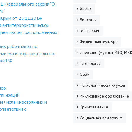
1 Федерального закона "О
Химия
ти"
 Крым от 25.11.2014
Биология
ю антитеррористической
География
нием людей, расположенных
Физическая культура
ких работников по
Искусство (музыка, ИЗО, МХК
емизма в образовательных
уки РФ
Технология
ОБЗР
Психологическая служба
лов
ганизаций
Инклюзивное образование
м числе иностранных и
Крымоведение
ответствии с
Социальная педагогика