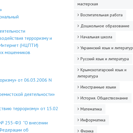
мастерская
»
Воспитательная работа
ональный
Дошкольное образование
еятельности
Начальная школа
водействия терроризму и
 Интернет (НЦПТИ)
Украинский язык и литерату
ных мошенников
Русский язык и литература
Крымскотатарский язык и
литература
оризму» от 06.03.2006 N
Иностранные языки
ремистской деятельности»
История. Обществознание
ствию терроризму» от 15.02
Математика
Информатика
 № 255-ФЗ "О внесении
 Федерации об
Физика