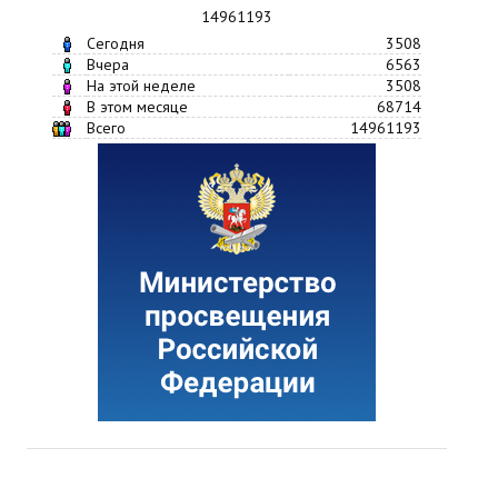
14961193
Сегодня
3508
Вчера
6563
На этой неделе
3508
В этом месяце
68714
Всего
14961193