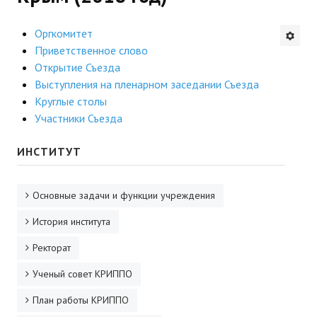
Будни института
Оргкомитет
Приветственное слово
АНОНСЫ
Открытие Съезда
Выступления на пленарном заседании Съезда
ИНСТИТУТ
Круглые столы
Участники Съезда
Противодействие коррупции
ИНСТИТУТ
В ПОМОЩЬ УЧИТЕЛЮ
Организация УВП
Основные задачи и функции учреждения
ГИА
История института
Карта ГИА РК
Ректорат
Советуем прочитать
Ученый совет КРИППО
План работы КРИППО
Готовимся к новому учебному году 2026-2027