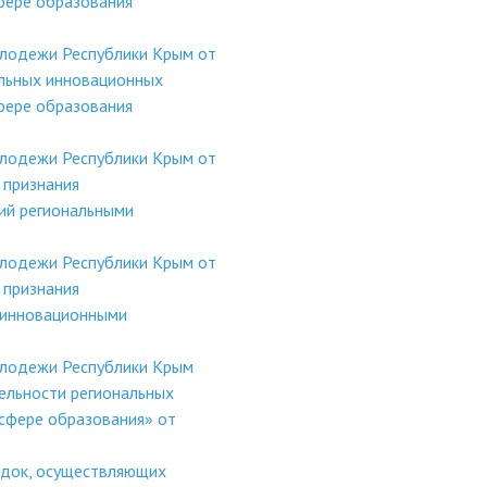
фере образования
олодежи Республики Крым от
льных инновационных
фере образования
олодежи Республики Крым от
 признания
ий региональными
олодежи Республики Крым от
 признания
 инновационными
олодежи Республики Крым
ельности региональных
сфере образования» от
адок, осуществляющих