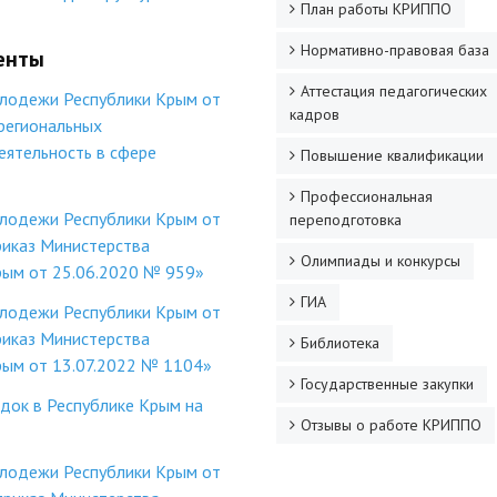
План работы КРИППО
Нормативно-правовая база
менты
Аттестация педагогических
олодежи Республики Крым от
кадров
региональных
ятельность в сфере
Повышение квалификации
Профессиональная
олодежи Республики Крым от
переподготовка
риказ Министерства
Олимпиады и конкурсы
рым от 25.06.2020 № 959»
ГИА
олодежи Республики Крым от
риказ Министерства
Библиотека
рым от 13.07.2022 № 1104»
Государственные закупки
док в Республике Крым на
Отзывы о работе КРИППО
олодежи Республики Крым от