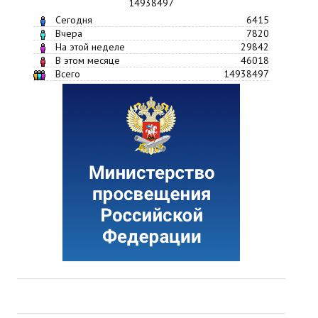
14938497
Сегодня
6415
Вчера
7820
На этой неделе
29842
В этом месяце
46018
Всего
14938497