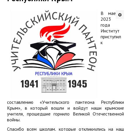
Будни института
В мае
2023
АНОНСЫ
года
Институт
ИНСТИТУТ
приступил
к
Противодействие коррупции
В ПОМОЩЬ УЧИТЕЛЮ
Организация УВП
ГИА
Карта ГИА РК
составлению «Учительского пантеона Республики
Крым», в который вошли и войдут наши крымские
Советуем прочитать
учителя, прошедшие горнило Великой Отечественной
войны.
Готовимся к новому учебному году 2026-2027
Спасибо всем школам, которые откликнулись на наш