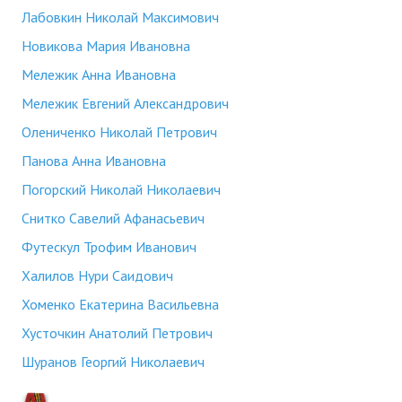
Лабовкин Николай Максимович
Новикова Мария Ивановна
Мележик Анна Ивановна
Мележик Евгений Александрович
Олениченко Николай Петрович
Панова Анна Ивановна
Погорский Николай Николаевич
Снитко Савелий Афанасьевич
Футескул Трофим Иванович
Халилов Нури Саидович
Хоменко Екатерина Васильевна
Хусточкин Анатолий Петрович
Шуранов Георгий Николаевич