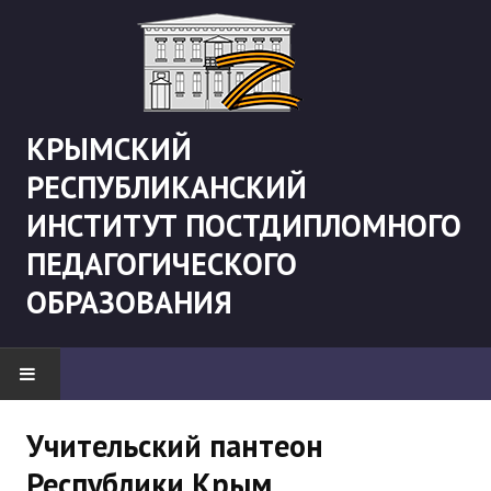
КРЫМСКИЙ
РЕСПУБЛИКАНСКИЙ
ИНСТИТУТ ПОСТДИПЛОМНОГО
ПЕДАГОГИЧЕСКОГО
ОБРАЗОВАНИЯ
НОВОСТИ
Учительский пантеон
Республики Крым
"Боевая" русистика