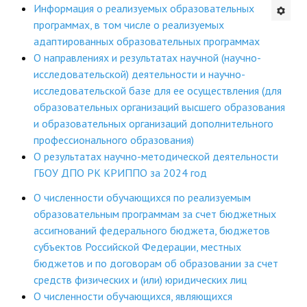
Информация о реализуемых образовательных
Будни института
программах, в том числе о реализуемых
адаптированных образовательных программах
АНОНСЫ
О направлениях и результатах научной (научно-
исследовательской) деятельности и научно-
ИНСТИТУТ
исследовательской базе для ее осуществления (для
образовательных организаций высшего образования
Противодействие коррупции
и образовательных организаций дополнительного
профессионального образования)
В ПОМОЩЬ УЧИТЕЛЮ
О результатах научно-методической деятельности
ГБОУ ДПО РК КРИППО за 2024 год
Организация УВП
О численности обучающихся по реализуемым
ГИА
образовательным программам за счет бюджетных
ассигнований федерального бюджета, бюджетов
Карта ГИА РК
субъектов Российской Федерации, местных
бюджетов и по договорам об образовании за счет
Советуем прочитать
средств физических и (или) юридических лиц
Готовимся к новому учебному году 2026-2027
О численности обучающихся, являющихся