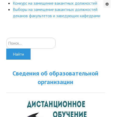
Конкурс на замещение вакантных должностей
Будни института
Выборы на замещение вакантных должностей
деканов факультетов и заведующих кафедрами
АНОНСЫ
ИНСТИТУТ
Искать...
Противодействие коррупции
Найти
В ПОМОЩЬ УЧИТЕЛЮ
Организация УВП
Сведения об образовательной
ГИА
организации
Карта ГИА РК
Советуем прочитать
Готовимся к новому учебному году 2026-2027