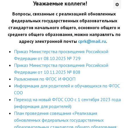
Уважаемые коллеги!
Будни института
Вопросы, связанные с реализацией обновленных
федеральных государственных образовательных
АНОНСЫ
стандартов начального общего, основного общего и
среднего общего образования, можно направлять по
ИНСТИТУТ
адресу электронной почты
cprk@mail.ru
.
Противодействие коррупции
Приказ Министерства просвещения Российской
Федерации от 08.10.2025 № 729
В ПОМОЩЬ УЧИТЕЛЮ
Приказ Министерства просвещения Российской
Федерации от 10.11.2025 № 808
Организация УВП
Разъяснения по ФГОС И ФООП
Информация для родителей и обучающихся по ФГОС
ГИА
СОО
Карта ГИА РК
Переход на новый ФГОС СОО с 1 сентября 2023 года
(информация для родителей)
Советуем прочитать
План проведения совещания «Реализация
обновленных федеральных государственных
Готовимся к новому учебному году 2026-2027
образовательных стандартов общего образования: