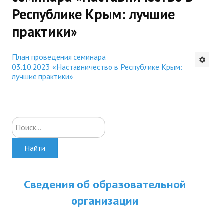
Республике Крым: лучшие
Будни института
практики»
АНОНСЫ
План проведения семинара
ИНСТИТУТ
03.10.2023 «Наставничество в Республике Крым:
лучшие практики»
Противодействие коррупции
В ПОМОЩЬ УЧИТЕЛЮ
Искать...
Организация УВП
Найти
ГИА
Карта ГИА РК
Сведения об образовательной
Советуем прочитать
организации
Готовимся к новому учебному году 2026-2027