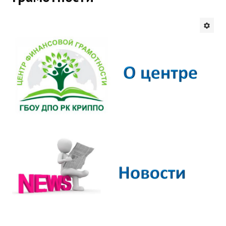
Будни института
АНОНСЫ
ИНСТИТУТ
Противодействие коррупции
В ПОМОЩЬ УЧИТЕЛЮ
Организация УВП
ГИА
Карта ГИА РК
Советуем прочитать
Готовимся к новому учебному году 2026-2027