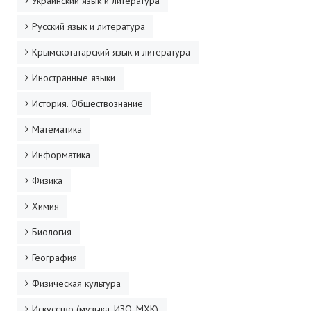
Украинский язык и литература
ДПО
Русский язык и литература
Профессиональная переподготовка
Крымскотатарский язык и литература
Повышение квалификации
Иностранные языки
История. Обществознание
КОНТАКТЫ
Математика
Информатика
Физика
Химия
Биология
География
Физическая культура
Искусство (музыка, ИЗО, МХК)