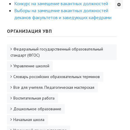
Конкурс на замещение вакантных должностей
Будни института
Выборы на замещение вакантных должностей
деканов факультетов и заведующих кафедрами
АНОНСЫ
ОРГАНИЗАЦИЯ УВП
ИНСТИТУТ
Федеральный государственный образовательный
Противодействие коррупции
стандарт (ФГОС)
В ПОМОЩЬ УЧИТЕЛЮ
Управление школой
Организация УВП
Словарь российских образовательных терминов
Все для учителя. Педагогическая мастерская
ГИА
Воспитательная работа
Карта ГИА РК
Дошкольное образование
Советуем прочитать
Начальная школа
Готовимся к новому учебному году 2026-2027