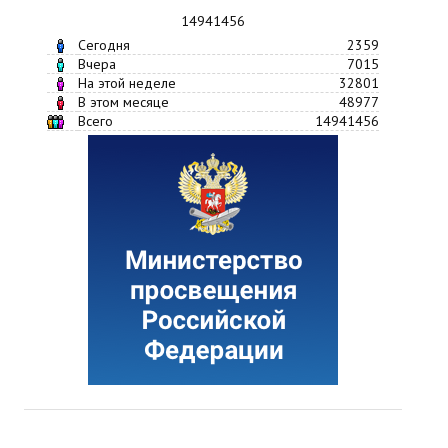
14941456
Сегодня
2359
Вчера
7015
На этой неделе
32801
В этом месяце
48977
Всего
14941456