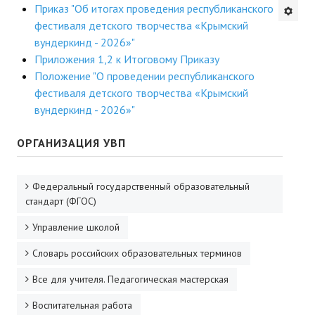
Приказ "Об итогах проведения республиканского
Будни института
фестиваля детского творчества «Крымский
вундеркинд - 2026»"
АНОНСЫ
Приложения 1,2 к Итоговому Приказу
Положение "О проведении республиканского
ИНСТИТУТ
фестиваля детского творчества «Крымский
вундеркинд - 2026»"
Противодействие коррупции
ОРГАНИЗАЦИЯ УВП
В ПОМОЩЬ УЧИТЕЛЮ
Организация УВП
Федеральный государственный образовательный
стандарт (ФГОС)
ГИА
Управление школой
Карта ГИА РК
Словарь российских образовательных терминов
Советуем прочитать
Все для учителя. Педагогическая мастерская
Готовимся к новому учебному году 2026-2027
Воспитательная работа