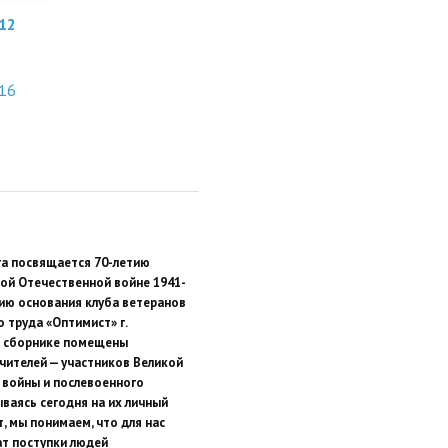
12
16
а посвящается 70-летию
ой Отечественной войне 1941-
етию основания клуба ветеранов
 труда «Оптимист» г.
В сборнике помещены
чителей — участников Великой
войны и послевоенного
ваясь сегодня на их личный
, мы понимаем, что для нас
т поступки людей