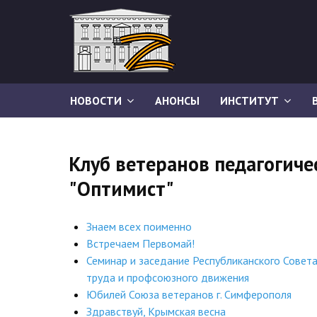
НОВОСТИ
АНОНСЫ
ИНСТИТУТ
Клуб ветеранов педагогиче
"Оптимист"
Знаем всех поименно
Встречаем Первомай!
Семинар и заседание Республиканского Совета
труда и профсоюзного движения
Юбилей Союза ветеранов г. Симферополя
Здравствуй, Крымская весна