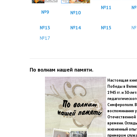
№
11
№
№9
№10
№13
№14
№15
№
№17
По волнам нашей памяти.
Настоящая книг
Победы в Велик
1945 гг. и 30-л
педагогического
Симферополя. 
воспоминания у
Отечественной 
времени. Огляды
жизненный опыт
примером служа