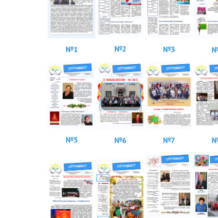
№2
№1
№3
№
№5
№
№6
№7