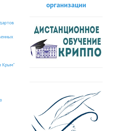
организации
ндартов
венных
и Крым"
ю