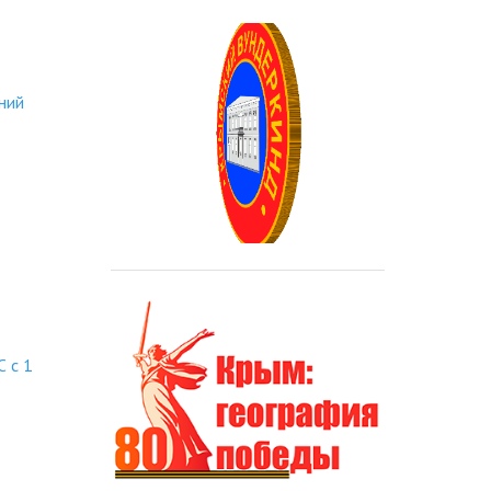
ний
 с 1