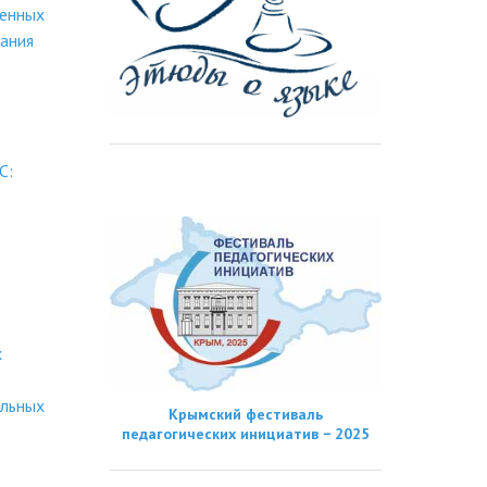
ленных
ания
С:
х
альных
Крымский фестиваль
педагогических инициатив − 2025