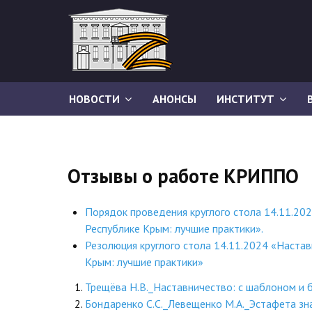
НОВОСТИ
АНОНСЫ
ИНСТИТУТ
Отзывы о работе КРИППО
Порядок проведения круглого стола 14.11.20
Республике Крым: лучшие практики».
Резолюция круглого стола 14.11.2024 «Настав
Крым: лучшие практики»
Трещёва Н.В._Наставничество: с шаблоном и бе
Бондаренко С.С._Левещенко М.А._Эстафета зн