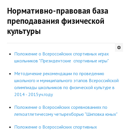
Нормативно-правовая база
Будни института
преподавания физической
АНОНСЫ
культуры
ИНСТИТУТ
Противодействие коррупции
Положение о Всероссийских спортивных играх
школьников "Президентские спортивные игры"
В ПОМОЩЬ УЧИТЕЛЮ
Методичекие рекомендации по проведению
Организация УВП
школьного и муниципального этапов Всероссийской
олимпиады школьников по физической культуре в
ГИА
2014 - 2015уч.году
Карта ГИА РК
Положение о Всеросийских соревнованиях по
Советуем прочитать
легкоатлетичесому четырехборью "Шиповка юных"
Готовимся к новому учебному году 2026-2027
Положение о Всероссийских спортивных