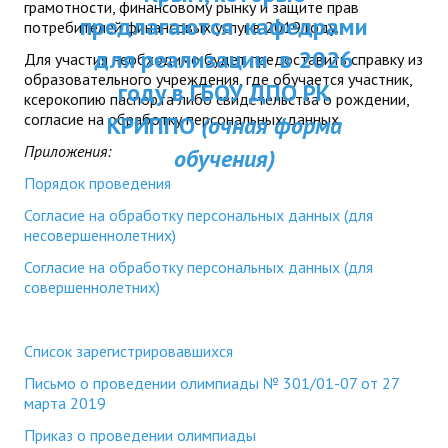
грамотности, финансовому рынку и защите прав
ДПП ПК:
предлагаются кафедрами
ДПО
потребителей финансовых услуг в 2019 году.
Актуальное распи
для реализации в 2026
Для участия необходимо будет предоставить справку из
Профессиональная переподготовка
образовательного учреждения, где обучается участник,
занятий
году в ГБОУ ДПО РК
ксерокопию паспорта либо свидетельства о рождении,
Повышение квалификации
согласие на обработку персональных данных.
КРИППО
(очная форма
Приложения:
обучения)
КОНТАКТЫ
Порядок проведения
Согласие на обработку персональных данных (для
несовершеннолетних)
Согласие на обработку персональных данных (для
совершеннолетних)
Список зарегистрировавшихся
Письмо о проведении олимпиады № 301/01-07 от 27
марта 2019
Приказ о проведении олимпиады