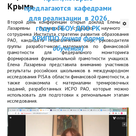
Крым»
ДПП ПК:
предлагаются кафедрами
ДПО
Актуальное распи
для реализации в 2026
Второй день конференции открыл доклад Елены
Профессиональная переподготовка
занятий
году в ГБОУ ДПО РК
Лазаревны Рутковской, старшего научного
сотрудника Института стратегии развития образования
Повышение квалификации
КРИППО
(очная форма
РАО, кандидата педагогических наук, руководителя
группы разработчиков материалов по финансовой
обучения)
КОНТАКТЫ
грамотности для федерального мониторинга
формирования функциональной грамотности учащихся.
Елена Лазаревна представила вниманию участников
результаты российских школьников в международном
исследования PISA в области финансовой грамотности, а
также ознакомила с материалами тренировочных
заданий, разработанных ИСРО РАО, которые можно
использовать для подготовки к региональным этапам
исследования.