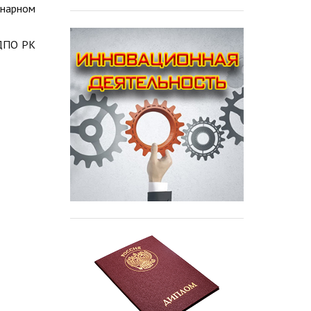
енарном
 ДПО РК