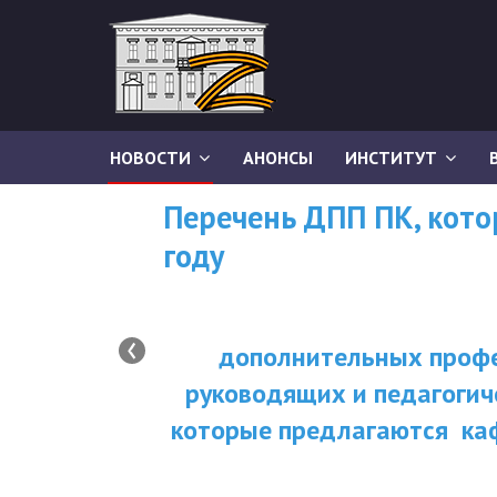
НОВОСТИ
АНОНСЫ
ИНСТИТУТ
Перечень ДПП ПК, кот
году
‹
дополнительных профе
руководящих и педагогич
которые предлагаются ка