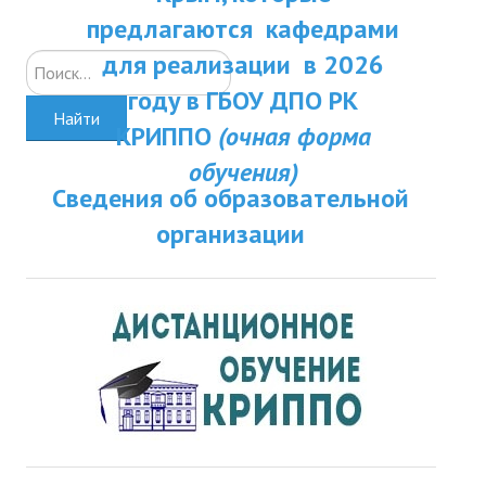
ДПП ПК:
предлагаются кафедрами
ДПО
Актуальное распи
для реализации в 2026
Искать...
Профессиональная переподготовка
занятий
году в ГБОУ ДПО РК
Найти
Повышение квалификации
КРИППО
(очная форма
обучения)
КОНТАКТЫ
Сведения об образовательной
организации