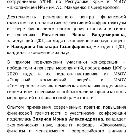
сотрудниками УФНС по Республике Крым в МБОУ
«Школа-лицей №3» им. А.С. Макаренко г. Симферополя.
Деятельность регионального центра финансовой
грамотности по развитию эффективной инфраструктуры
в сфере финансового просвещения осветили в своих
выступлениях
Рогатенюк Элана Владимировна,
заведующий ЦФГ, кандидат экономических наук, доцент
и
Находкина Гюльнара Газанфаровна
, методист ЦФГ,
кандидат экономических наук.
В прямом подключении участники конференции –
победители и призеры мероприятий, проводимых ЦФГ в
2020 году, и их педагоги-наставники из МБОУ
«Открытый космический лицей» и МБОУ
«Симферопольская академическая гимназия» поделились
своими впечатлениями и поблагодарили организаторов
мероприятий по финансовой грамотности.
Опытом применения современных практик повышения
финансовой грамотности с участниками конференции
поделилась
Заярная Ирина Александровна
, кандидат
экономических наук, доцент кафедры «Экономика,
финансы и менеджмент» Новороссийского филиала