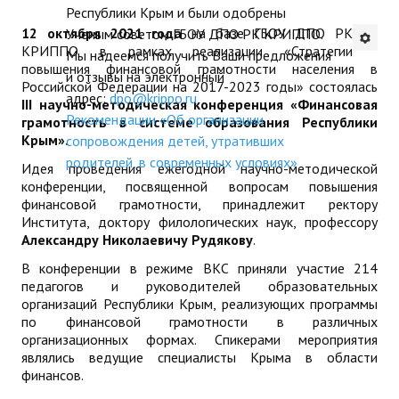
Республики Крым и были одобрены
ДПП ПК:
предлагаются каф
ДПО
12 октября 2021 года
на базе ГБОУ ДПО РК
Ученым советом ГБОУ ДПО РК КРИППО.
Актуальное распи
для реализации в
КРИППО в рамках реализации «Стратегии
Мы надеемся получить Ваши предложения
Профессиональная переподготовка
повышения финансовой грамотности населения в
занятий
и отзывы на электронный
году в ГБОУ ДПО
Российской Федерации на 2017-2023 годы» состоялась
адрес:
dpo@krippo.ru
Повышение квалификации
III
научно-методическая конференция «Финансовая
КРИППО
(очная ф
Рекомендации «Об организации
грамотность в системе образования Республики
обучения)
Крым».
КОНТАКТЫ
сопровождения детей, утративших
родителей, в современных условиях»
Идея проведения ежегодной научно-методической
конференции, посвященной вопросам повышения
финансовой грамотности, принадлежит ректору
Института, доктору филологических наук, профессору
Александру Николаевичу Рудякову
.
В конференции в режиме ВКС приняли участие 214
педагогов и руководителей образовательных
организаций Республики Крым, реализующих программы
по финансовой грамотности в различных
организационных формах. Спикерами мероприятия
являлись ведущие специалисты Крыма в области
финансов.