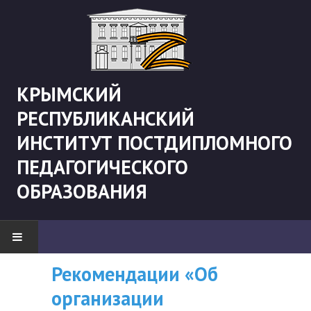
КРЫМСКИЙ
РЕСПУБЛИКАНСКИЙ
ИНСТИТУТ ПОСТДИПЛОМНОГО
ПЕДАГОГИЧЕСКОГО
ОБРАЗОВАНИЯ
Рекомендации «Об
ВНИМАНИЮ
Перечень ДПП ПК
НОВОСТИ
организации
СЛУШАТЕЛЕЙ, У
которые будут
"Боевая" русистика