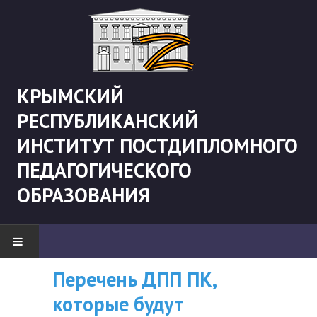
КРЫМСКИЙ
РЕСПУБЛИКАНСКИЙ
ИНСТИТУТ ПОСТДИПЛОМНОГО
ПЕДАГОГИЧЕСКОГО
ОБРАЗОВАНИЯ
Рекомендации «Об
Перечень ДПП ПК
ВНИМАНИЮ
НОВОСТИ
организации
которые будут
СЛУШАТЕЛЕЙ, У
"Боевая" русистика