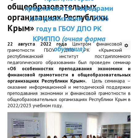
общеобразовательных
Республики Крым и были одобрены
ДПП ПК:
предлагаются каф
ДПО
Ученым советом ГБОУ ДПО РК КРИППО.
организациях Республики
Актуальное распи
для реализации в
Мы надеемся получить Ваши предложения
Профессиональная переподготовка
Крым»
занятий
и отзывы на электронный
году в ГБОУ ДПО
адрес:
dpo@krippo.ru
Повышение квалификации
КРИППО
(очная ф
Рекомендации «Об организации
22 августа 2022 года
Центром финансовой
обучения)
КОНТАКТЫ
сопровождения детей, утративших
грамотности ГБОУ ДПО РК «Крымский
республиканский институт постдипломного
родителей, в современных условиях»
педагогического образования» был проведен семинар
«Об особенностях преподавания экономики и
финансовой грамотности в общеобразовательных
организациях Республики Крым».
Цель семинара –
оказание информационной и методической поддержки
преподавания экономики и финансовой грамотности в
общеобразовательных организациях Республики Крым в
2022/2023 учебном году.