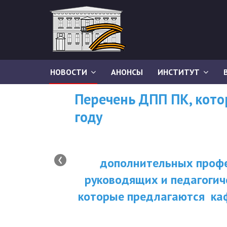
НОВОСТИ
АНОНСЫ
ИНСТИТУТ
Перечень ДПП ПК, кот
году
‹
дополнительных профе
руководящих и педагогич
которые предлагаются ка