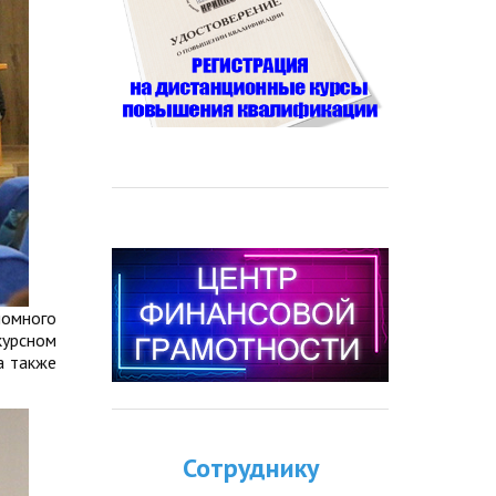
омного
курсном
а также
Сотруднику