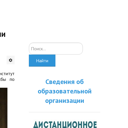
ши
Искать...
Найти
нститут
жбы по
Сведения об
образовательной
организации