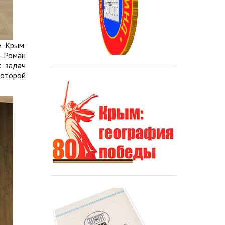
е Крым.
. Роман
х задач
которой