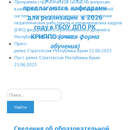
Программа стратегической сессии по вопросам
ДПП ПК:
предлагаются кафедрами
ДПО
взаимодействия субъектов единой федеральной
Актуальное распи
системы научно-методического сопровождения
для реализации в 2026
Профессиональная переподготовка
педагогических работников и управленческих кадров
занятий
году в ГБОУ ДПО РК
(ЕФС) федерального и регионального уровней в
Повышение квалификации
КРИППО
(очная форма
Республике Крым 21.06.2023
Пресс-
обучения)
КОНТАКТЫ
релиз. Стратсессия Республика Крым 21.06.2023
Пост-релиз. Стратсессия Республика Крым
21.06.2023
Искать...
Найти
Сведения об образовательной