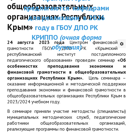
общеобразовательных
ДПП ПК:
предлагаются кафедрами
ДПО
организациях Республики
Актуальное распи
для реализации в 2026
Профессиональная переподготовка
Крым»
занятий
году в ГБОУ ДПО РК
Повышение квалификации
КРИППО
(очная форма
24 августа 2023 года
Центром финансовой
обучения)
КОНТАКТЫ
грамотности ГБОУ ДПО РК «Крымский
республиканский институт постдипломного
педагогического образования» проведен семинар
«Об
особенностях преподавания экономики и
финансовой грамотности в общеобразовательных
организациях Республики Крым».
Цель семинара –
оказание информационной и методической поддержки
преподавания экономики и финансовой грамотности в
общеобразовательных организациях Республики Крым в
2023/2024 учебном году.
В семинаре приняли участие методисты (специалисты)
муниципальных методических служб, педагогические
работники общеобразовательных организаций,
реализующие программы по финансовой грамотности.