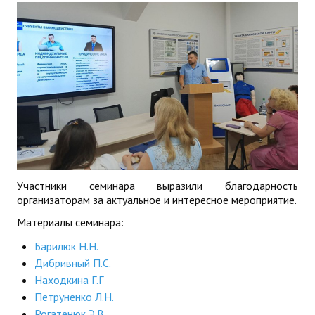
Участники семинара выразили благодарность
организаторам за актуальное и интересное мероприятие.
Материалы семинара:
Барилюк Н.Н.
Дибривный П.С.
Находкина Г.Г
Петруненко Л.Н.
Рогатенюк Э.В.