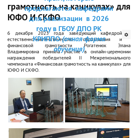
грамотность на каникулах» для
ДПП ПК:
предлагаются кафедрами
ДПО
ЮФО И СКФО
Актуальное распи
для реализации в 2026
Профессиональная переподготовка
занятий
году в ГБОУ ДПО РК
6 декабря 2023 года заведующий кафедрой
Повышение квалификации
КРИППО
(очная форма
естественно-математического образования и
финансовой грамотности Рогатенюк Элана
обучения)
КОНТАКТЫ
Владимировна приняла участие в онлайн-церемонии
награждения победителей II Межрегионального
чемпионата «Финансовая грамотность на каникулах» для
ЮФО И СКФО.