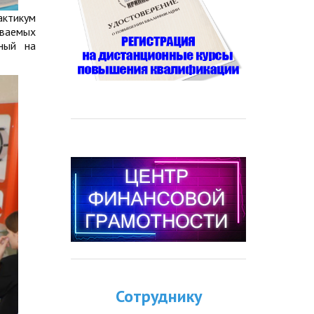
ктикум
иваемых
нный на
Сотруднику