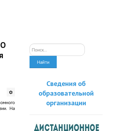
ПО
Искать...
я
Найти
Сведения об
образовательной
организации
ломного
зии. На