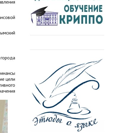
авления
ансовой
ымский
 города
финансы
ие цели
ивного
начения