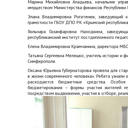
Марина Михайловна Аладьева, начальник упра
имуществом Министерства финансов Республики 
Элана Владимировна Рогатенюк, заведующий к
грамотности ГБОУ ДПО РК «Крымский республикан
Гюльнара Газанфаровна Находкина, заведу
республиканский институт постдипломного педаго
Елена Владимировна Крамчанина, директора МБОУ
Татьяна Сергеевна Мелешко, учитель истории и ф
Симферополя.
Оксана Юрьевна Губернаторова провела для ста
в жизни современного человека». Ребята узнали о
расходуются бюджетные средства. Особое
бюджетирования – формы участия жителей му
посредством выдвижения, участия в отборе, реал