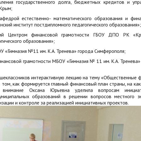
вления государственного долга, бюджетных кредитов и упр
Крым;
афедрой естественно- математического образования и фин
ский институт постдипломного педагогического образования»;
ющий Центром финансовой грамотности ГБОУ ДПО РК «Кр
гического образования»;
 «Гимназия №11 им. К.А. Тренева» города Симферополя;
инансовой грамотности МБОУ «Гимназия № 11 им. К.А. Тренева»
ршеклассников интерактивную лекцию на тему «Общественные 
 том, как формируется главный финансовый план страны, на как
 внимание Оксана Юрьевна уделила вопросам инициат
ниципальных образований в решении вопросов местного з
изации и контроле за реализацией инициативных проектов.