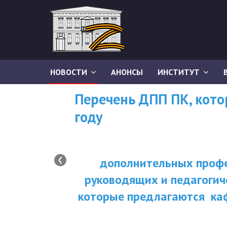
НОВОСТИ
АНОНСЫ
ИНСТИТУТ
Перечень ДПП ПК, кот
году
‹
дополнительных профе
руководящих и педагогич
которые предлагаются ка