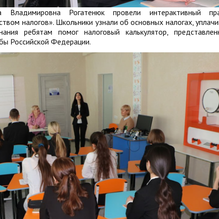
а Владимировна Рогатенюк провели интерактивный пра
ством налогов». Школьники узнали об основных налогах, уплач
нания ребятам помог налоговый калькулятор, представле
бы Российской Федерации.