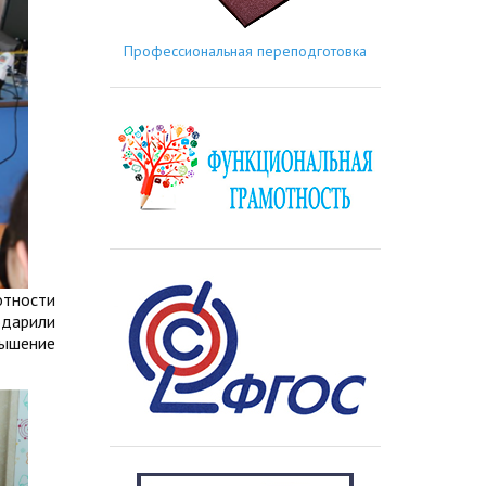
Профессиональная переподготовка
отности
одарили
вышение