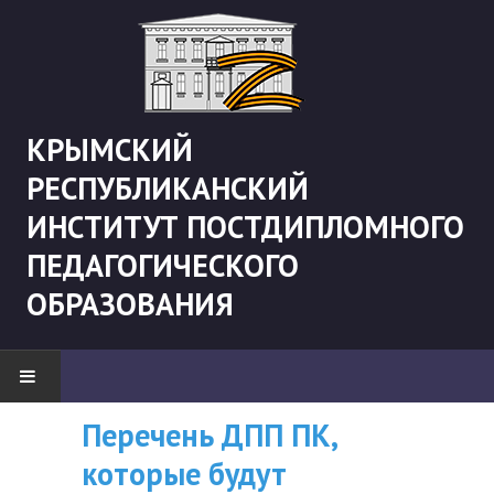
КРЫМСКИЙ
РЕСПУБЛИКАНСКИЙ
ИНСТИТУТ ПОСТДИПЛОМНОГО
ПЕДАГОГИЧЕСКОГО
ОБРАЗОВАНИЯ
Рекомендации «Об
ВНИМАНИЮ
Перечень ДПП ПК
НОВОСТИ
организации
СЛУШАТЕЛЕЙ, У
которые будут
"Боевая" русистика