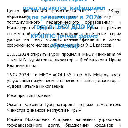
Республики Крым и были одобрены
ДПП ПК:
предлагаются каф
ДПО
Центр финансовой грамотности ГБОУ ДПО РК
Ученым советом ГБОУ ДПО РК КРИППО.
Актуальное распи
для реализации в
«Крымский республиканский институт
Мы надеемся получить Ваши предложения
Профессиональная переподготовка
постдипломного педагогического образования» и
занятий
и отзывы на электронный
году в ГБОУ ДПО
Министерство финансов Республики Крым в рамках
адрес:
dpo@krippo.ru
Повышение квалификации
совместной работы продолжили проведение серии
КРИППО
(очная ф
Рекомендации «Об организации
уроков на тему «Общественные финансы в жизни
обучения)
современного человека» для учащихся 9-11 классов:
КОНТАКТЫ
сопровождения детей, утративших
родителей, в современных условиях»
15.02.2024 открытый урок прошел в МБОУ «Гимназия №
1 им. И.В. Курчатова», директор – Гребенникова Ирина
Владимировна;
16.02.2024 – в МБОУ «СОШ № 7 им. А.В. Мокроусова с
углубленным изучением английского языка», директор –
Чудова Татьяна Николаевна.
Мероприятия провели:
Оксана Юрьевна Губернаторова, первый заместитель
министра финансов Республики Крым;
Марина Михайловна Аладьева, начальник управления
государственного долга, бюджетных кредитов и