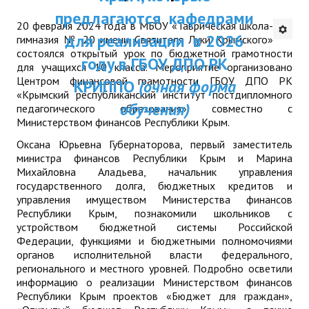
ДПП ПК:
предлагаются кафедрами
ДПО
20 февраля 2024 года в МБОУ «Таврическая школа-
Актуальное распи
для реализации в 2026
гимназия № 20 имени Святителя Луки Крымского»
Профессиональная переподготовка
состоялся открытый урок по бюджетной грамотности
занятий
году в ГБОУ ДПО РК
для учащихся 10 класса. Мероприятие организовано
Повышение квалификации
Центром финансовой грамотности ГБОУ ДПО РК
КРИППО
(очная форма
«Крымский республиканский институт постдипломного
обучения)
педагогического образования» совместно с
КОНТАКТЫ
Министерством финансов Республики Крым.
Оксана Юрьевна Губернаторова, первый заместитель
министра финансов Республики Крым и Марина
Михайловна Аладьева, начальник управления
государственного долга, бюджетных кредитов и
управления имуществом Министерства финансов
Республики Крым, познакомили школьников с
устройством бюджетной системы Российской
Федерации, функциями и бюджетными полномочиями
органов исполнительной власти федерального,
регионального и местного уровней. Подробно осветили
информацию о реализации Министерством финансов
Республики Крым проектов «Бюджет для граждан»,