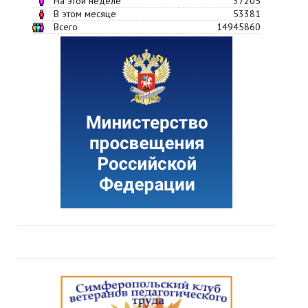
На этой неделе
37205
В этом месяце
53381
Всего
14945860