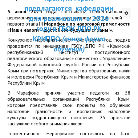
Республики Крым и были одобрены
ДПП ПК:
предлагаются каф
ДПО
5 июня 2024 года
состоялась торжественная
Ученым советом ГБОУ ДПО РК КРИППО.
Актуальное распи
для реализации в
церемония награждения участников и победителей
Мы надеемся получить Ваши предложения
Профессиональная переподготовка
первого этапа
III
Марафона по налоговой грамотности
занятий
и отзывы на электронный
году в ГБОУ ДПО
«Наши налоги – достойное будущее страны!».
адрес:
dpo@krippo.ru
Повышение квалификации
КРИППО
(очная ф
Конкурсное мероприятие вот уже третий год подряд
Рекомендации «Об организации
проводится по инициативе ГБОУ ДПО РК «Крымский
обучения)
КОНТАКТЫ
сопровождения детей, утративших
республиканский институт постдипломного
родителей, в современных условиях»
педагогического образования» совместно с Управлением
Федеральной налоговой службы России по Республике
Крым при поддержке Министерства образования, науки
и молодежи Республики Крым и Министерства финансов
Республики Крым.
В Марафоне приняли участие педагоги из 58
образовательных организаций Республики Крым,
которые представили свои проекты по обучению
налоговой грамотности и воспитанию налоговой
культуры подрастающего поколения, 25 проектов
заслужили особого внимания жюри.
Торжественное мероприятие состоялось на базе