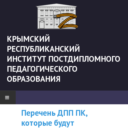
КРЫМСКИЙ
РЕСПУБЛИКАНСКИЙ
ИНСТИТУТ ПОСТДИПЛОМНОГО
ПЕДАГОГИЧЕСКОГО
ОБРАЗОВАНИЯ
Рекомендации «Об
ВНИМАНИЮ
Перечень ДПП ПК
НОВОСТИ
организации
СЛУШАТЕЛЕЙ, У
которые будут
"Боевая" русистика