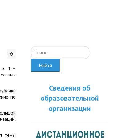
Искать...
Найти
 в 1-м
ельных
Сведения об
публики
образовательной
ение по
организации
большой
заций,
ют темы