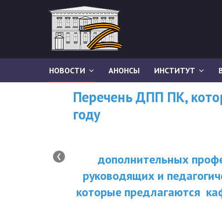
НОВОСТИ
АНОНСЫ
ИНСТИТУТ
Перечень ДПП ПК, кот
году
‹
дополнительных профе
руководящих и педагогич
которые предлагаются ка